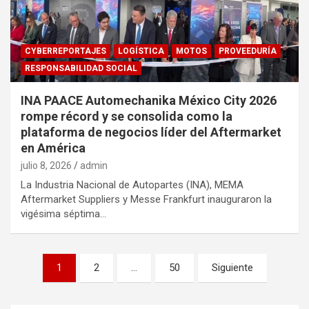
CYBERREPORTAJES
LOGÍSTICA
MOTOS
PROVEEDURÍA
RESPONSABILIDAD SOCIAL
INA PAACE Automechanika México City 2026
rompe récord y se consolida como la
plataforma de negocios líder del Aftermarket
en América
julio 8, 2026
admin
La Industria Nacional de Autopartes (INA), MEMA
Aftermarket Suppliers y Messe Frankfurt inauguraron la
vigésima séptima…
Navegación
1
2
…
50
Siguiente
de
entradas