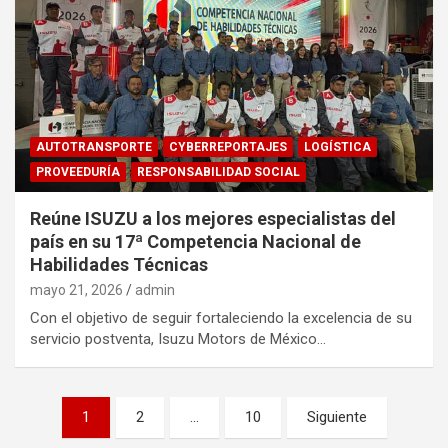
AUTOTRANSPORTE
CYBERREPORTAJES
LOGÍSTICA
PROVEEDURÍA
RESPONSABILIDAD SOCIAL
Reúne ISUZU a los mejores especialistas del
país en su 17ª Competencia Nacional de
Habilidades Técnicas
mayo 21, 2026
admin
Con el objetivo de seguir fortaleciendo la excelencia de su
servicio postventa, Isuzu Motors de México…
Navegación
1
2
…
10
Siguiente
de