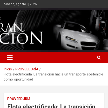
Saltar
sábado, agosto 8, 2026
al
contenido
Inicio
PROVEEDURÍA
Flota electrificada: La transición hacia un transporte sostenible
como oportunidad
PROVEEDURÍA
Flota electrificada: La transición