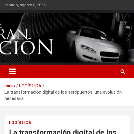
Saltar
sábado, agosto 8, 2026
al
contenido
Inicio
LOGÍSTICA
La transformación digital de los aeropuertos: una evolución
necesaria
LOGÍSTICA
La transformación digital de los