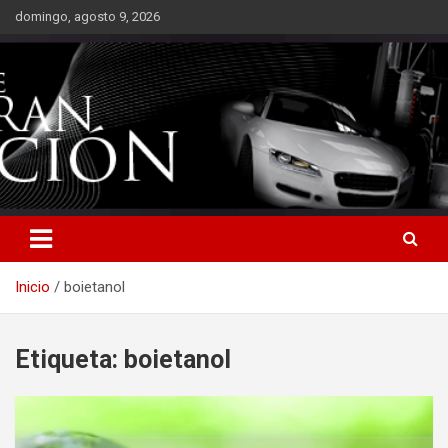
Saltar
domingo, agosto 9, 2026
al
contenido
Inicio
boietanol
Etiqueta:
boietanol