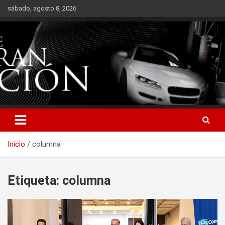
Saltar
sábado, agosto 8, 2026
al
contenido
Inicio
columna
Etiqueta:
columna