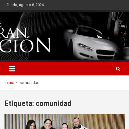
Saltar
sábado, agosto 8, 2026
al
contenido
Inicio
comunidad
Etiqueta:
comunidad