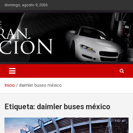
Saltar
domingo, agosto 9, 2026
al
contenido
Inicio
daimler buses méxico
Etiqueta:
daimler buses méxico