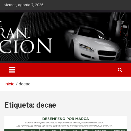
Saltar
viernes, agosto 7, 2026
al
contenido
Inicio
decae
Etiqueta:
decae