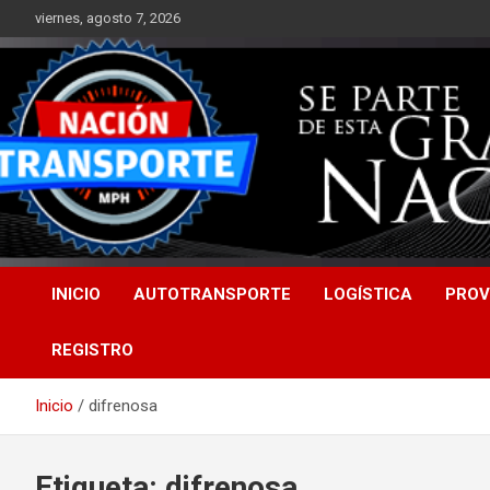
Saltar
viernes, agosto 7, 2026
al
contenido
INICIO
AUTOTRANSPORTE
LOGÍSTICA
PROV
REGISTRO
Inicio
difrenosa
Etiqueta:
difrenosa