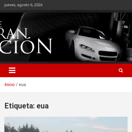
Saltar
jueves, agosto 6, 2026
al
contenido
Inicio
eua
Etiqueta:
eua