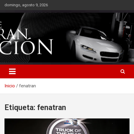
Saltar
domingo, agosto 9, 2026
al
contenido
Inicio
fenatran
Etiqueta:
fenatran