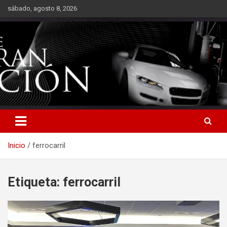
Saltar
sábado, agosto 8, 2026
al
contenido
Inicio
ferrocarril
Etiqueta:
ferrocarril