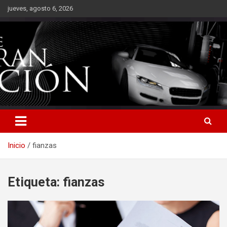
Saltar
jueves, agosto 6, 2026
al
contenido
Inicio
fianzas
Etiqueta:
fianzas