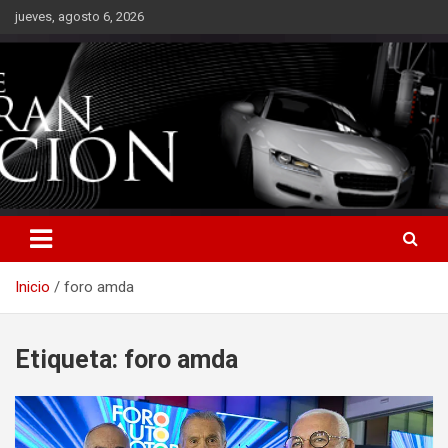
Saltar
jueves, agosto 6, 2026
al
contenido
Inicio
foro amda
Etiqueta:
foro amda