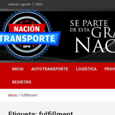
Saltar
viernes, agosto 7, 2026
al
contenido
INICIO
AUTOTRANSPORTE
LOGÍSTICA
PROV
REGISTRO
Inicio
fulfillment
Etiqueta:
fulfillment