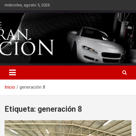
Saltar
miércoles, agosto 5, 2026
al
contenido
Inicio
generación 8
Etiqueta:
generación 8