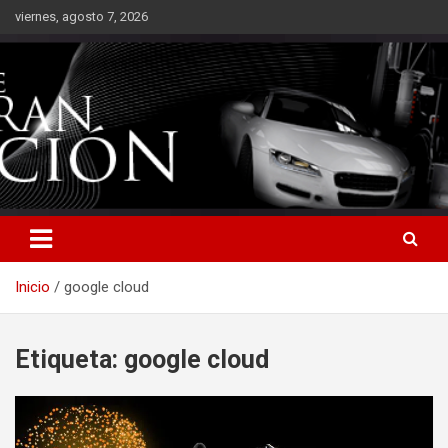
Saltar
viernes, agosto 7, 2026
al
contenido
Inicio
google cloud
Etiqueta:
google cloud