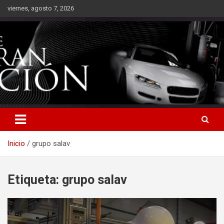
Saltar
viernes, agosto 7, 2026
al
contenido
Inicio
grupo salav
Etiqueta:
grupo salav