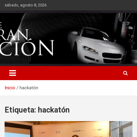
Saltar
sábado, agosto 8, 2026
al
contenido
Inicio
hackatón
Etiqueta:
hackatón