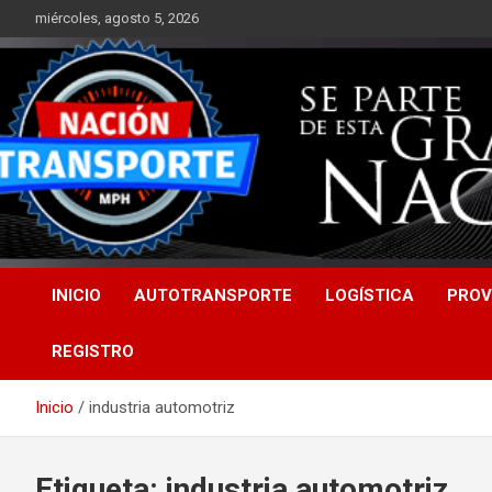
Saltar
miércoles, agosto 5, 2026
al
contenido
INICIO
AUTOTRANSPORTE
LOGÍSTICA
PROV
REGISTRO
Inicio
industria automotriz
Etiqueta:
industria automotriz