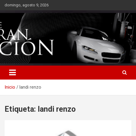
Saltar
domingo, agosto 9, 2026
al
contenido
Inicio
landi renzo
Etiqueta:
landi renzo