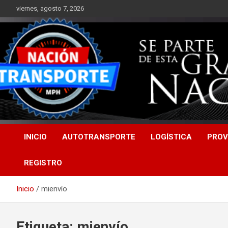
Saltar
viernes, agosto 7, 2026
al
contenido
INICIO
AUTOTRANSPORTE
LOGÍSTICA
PROV
REGISTRO
Inicio
mienvío
Etiqueta:
mienvío