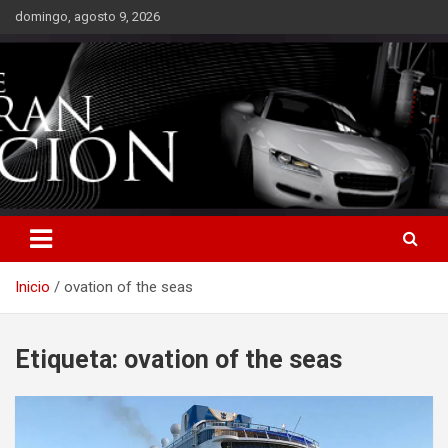
Saltar
domingo, agosto 9, 2026
al
contenido
Inicio
ovation of the seas
Etiqueta:
ovation of the seas