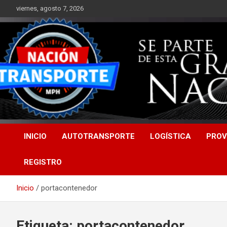
Saltar
viernes, agosto 7, 2026
al
contenido
INICIO
AUTOTRANSPORTE
LOGÍSTICA
PROV
REGISTRO
Inicio
portacontenedor
Etiqueta:
portacontenedor