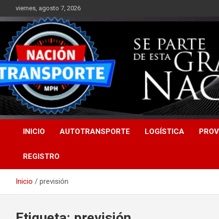
Saltar
viernes, agosto 7, 2026
al
contenido
INICIO
AUTOTRANSPORTE
LOGÍSTICA
PROV
REGISTRO
Inicio
previsión
Etiqueta:
previsión