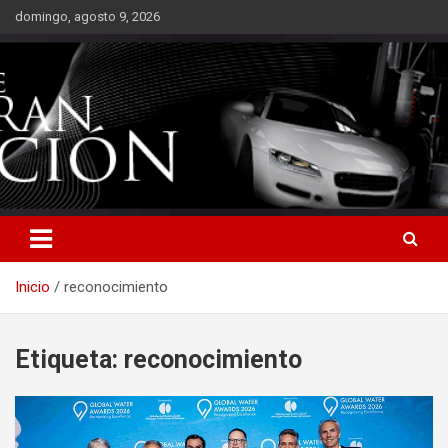
Saltar
domingo, agosto 9, 2026
al
contenido
Inicio
reconocimiento
Etiqueta:
reconocimiento