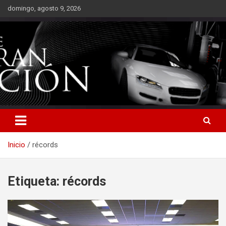
Saltar
domingo, agosto 9, 2026
al
contenido
Inicio
récords
Etiqueta:
récords