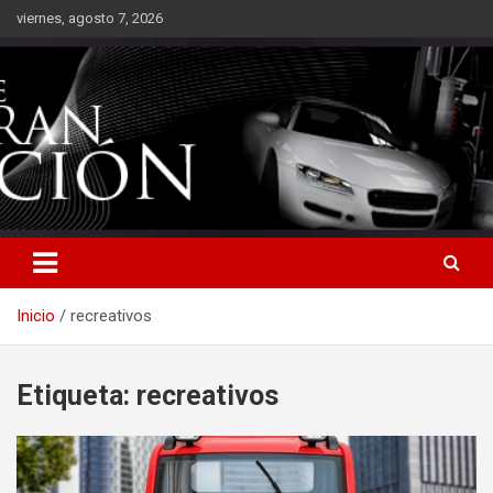
Saltar
viernes, agosto 7, 2026
al
contenido
Inicio
recreativos
Etiqueta:
recreativos