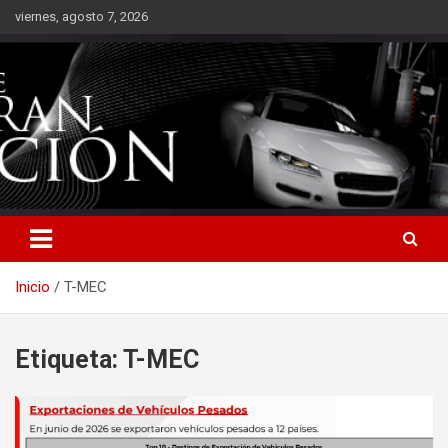
Saltar
viernes, agosto 7, 2026
al
contenido
Inicio
T-MEC
Etiqueta:
T-MEC