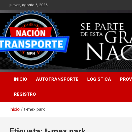
Saltar
jueves, agosto 6, 2026
al
contenido
INICIO
AUTOTRANSPORTE
LOGÍSTICA
PROV
REGISTRO
Inicio
t-mex park
Etiqueta:
t-mex park