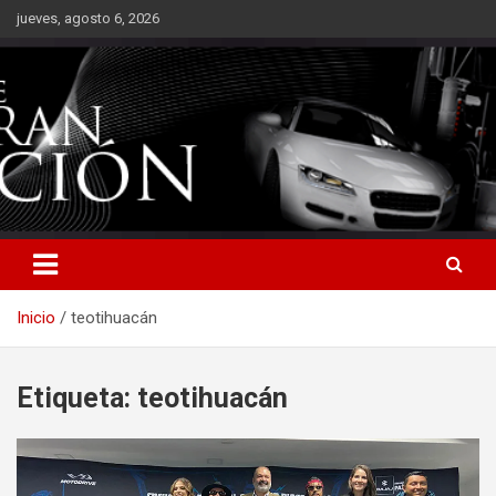
Saltar
jueves, agosto 6, 2026
al
contenido
Inicio
teotihuacán
Etiqueta:
teotihuacán