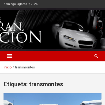
Saltar
domingo, agosto 9, 2026
al
contenido
Inicio
transmontes
Etiqueta:
transmontes