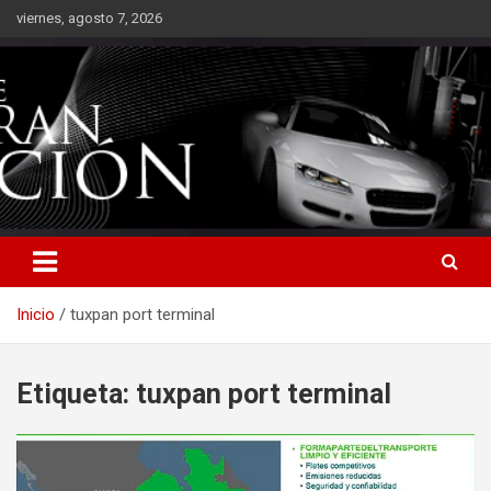
Saltar
viernes, agosto 7, 2026
al
contenido
Inicio
tuxpan port terminal
Etiqueta:
tuxpan port terminal