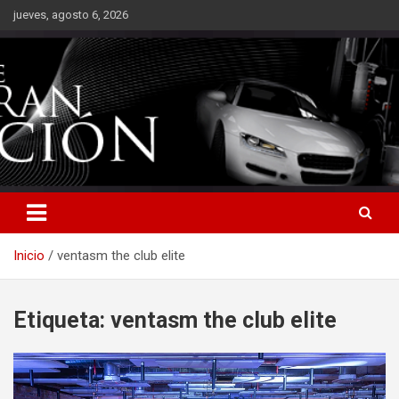
Saltar
jueves, agosto 6, 2026
al
contenido
Inicio
ventasm the club elite
Etiqueta:
ventasm the club elite