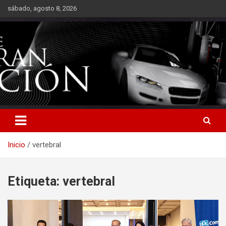
Saltar
sábado, agosto 8, 2026
al
contenido
Inicio
vertebral
Etiqueta:
vertebral