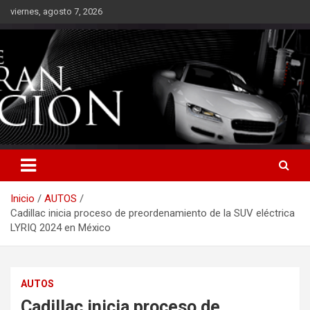
Saltar
viernes, agosto 7, 2026
al
contenido
Inicio
AUTOS
Cadillac inicia proceso de preordenamiento de la SUV eléctrica
LYRIQ 2024 en México
AUTOS
Cadillac inicia proceso de