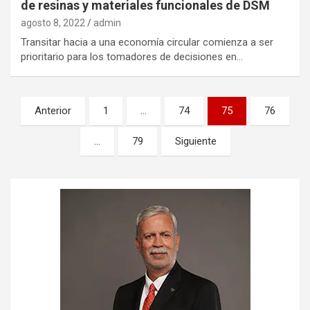
de resinas y materiales funcionales de DSM
agosto 8, 2022
admin
Transitar hacia a una economía circular comienza a ser
prioritario para los tomadores de decisiones en…
Navegación
Anterior
1
…
74
75
76
de
…
79
Siguiente
entradas