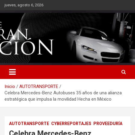
Saltar
jueves, agosto 6, 2026
al
contenido
Inicio
AUTOTRANSPORTE
Celebra Mercedes-Benz Autobuses 35 años de una alianza
estratégica que impulsa la movilidad Hecha en México
AUTOTRANSPORTE
CYBERREPORTAJES
PROVEEDURÍA
Celebra Mercedes-Benz