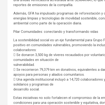
una unidad verificadora acreditada ante SEMARNAT, lo que re
reportes de emisiones de la compañía.
Además, GFA ha impulsado programas de reforestación y 
energías limpias y tecnologías de movilidad sostenible, co
ambiental como parte de la operación diaria.
Pilar Comunidades: conectando y transformando vidas
La sostenibilidad social es un eje fundamental para Grupo
positivo en comunidades vulnerables, promoviendo la inclusió
colaboradores:
 Se donaron 3,500 kg de víveres recaudados por voluntari
comunidades en situación de
vulnerabilidad.
 Se recorrieron 79,379 km en donativos, equivalentes a dar
apoyos para personas y aliados comunitarios.
 Una agenda institucional incluyó a 14,720 colaboradores 
solidarios y programas de
desarrollo social.
Estas iniciativas no solo fortalecen el compromiso de la e
condiciones para una operación sostenible y equitativa, don