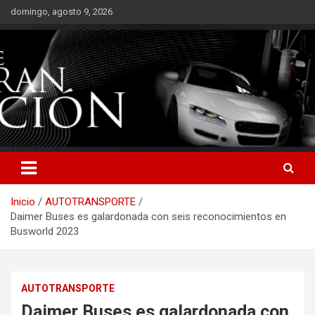
Saltar
domingo, agosto 9, 2026
al
contenido
Inicio
AUTOTRANSPORTE
Daimer Buses es galardonada con seis reconocimientos en
Busworld 2023
AUTOTRANSPORTE
Daimer Buses es galardonada con