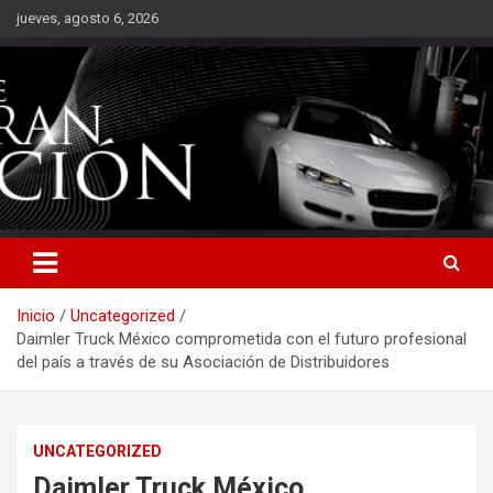
Saltar
jueves, agosto 6, 2026
al
contenido
Inicio
Uncategorized
Daimler Truck México comprometida con el futuro profesional
del país a través de su Asociación de Distribuidores
UNCATEGORIZED
Daimler Truck México