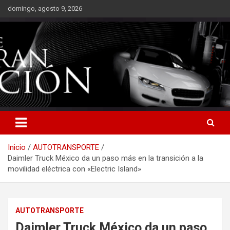
Saltar
domingo, agosto 9, 2026
al
contenido
Inicio
AUTOTRANSPORTE
Daimler Truck México da un paso más en la transición a la
movilidad eléctrica con «Electric Island»
AUTOTRANSPORTE
Daimler Truck México da un paso