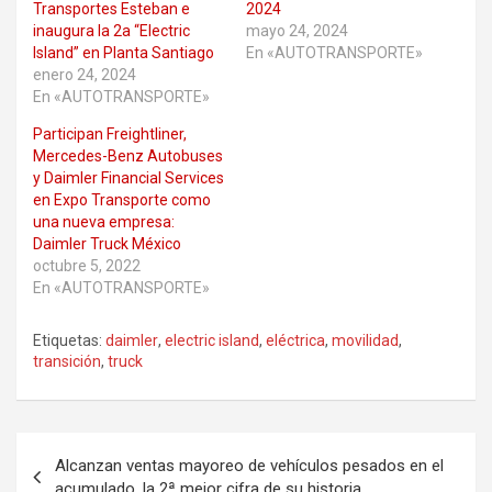
Transportes Esteban e
2024
inaugura la 2a “Electric
mayo 24, 2024
Island” en Planta Santiago
En «AUTOTRANSPORTE»
enero 24, 2024
En «AUTOTRANSPORTE»
Participan Freightliner,
Mercedes-Benz Autobuses
y Daimler Financial Services
en Expo Transporte como
una nueva empresa:
Daimler Truck México
octubre 5, 2022
En «AUTOTRANSPORTE»
Etiquetas:
daimler
,
electric island
,
eléctrica
,
movilidad
,
transición
,
truck
Navegación
Alcanzan ventas mayoreo de vehículos pesados en el
de
acumulado, la 2ª mejor cifra de su historia