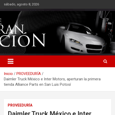
Saltar
sábado, agosto 8, 2026
al
contenido
Inicio
PROVEEDURÍA
Daimler Truck México e Inter Motors, aperturan la primera
tienda Alliance Parts en San Luis Potosí
PROVEEDURÍA
Daimler Truck México e Inter