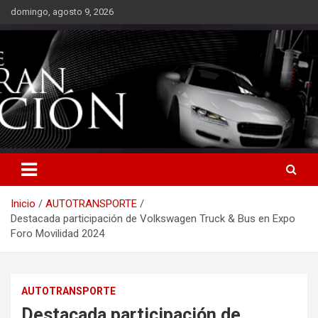
Saltar
domingo, agosto 9, 2026
al
contenido
Inicio
AUTOTRANSPORTE
Destacada participación de Volkswagen Truck & Bus en Expo
Foro Movilidad 2024
AUTOTRANSPORTE
Destacada participación de