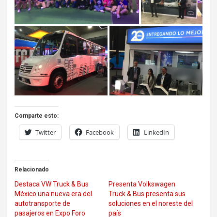
Comparte esto:
Twitter
Facebook
LinkedIn
Relacionado
Destaca VW Truck & Bus
Presenta Volkswagen
México una nueva era del
Truck & Bus presenta sus
autotransporte de
soluciones en el noreste del
pasajeros en Expo Foro
país