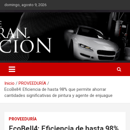
Saltar
domingo, agosto 9, 2026
al
contenido
Inicio
PROVEEDURÍA
EcoBell4: Eficiencia de hasta 98% que permite ahorrar
cantidades significativas de pintura y agente de enjuague
PROVEEDURÍA
EcoBell4: Eficiencia de hasta 98%