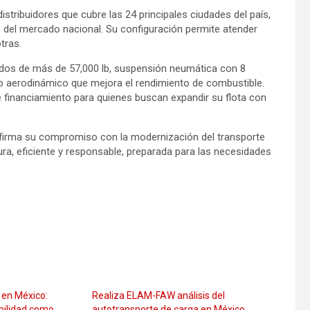
stribuidores que cubre las 24 principales ciudades del país,
s del mercado nacional. Su configuración permite atender
otras.
dos de más de 57,000 lb, suspensión neumática con 8
eño aerodinámico que mejora el rendimiento de combustible.
e financiamiento para quienes buscan expandir su flota con
irma su compromiso con la modernización del transporte
a, eficiente y responsable, preparada para las necesidades
 en México:
Realiza ELAM-FAW análisis del
ibilidad como
autotransporte de carga en México,