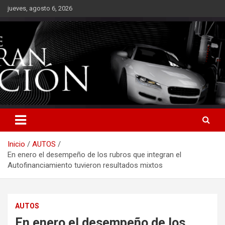
Saltar
jueves, agosto 6, 2026
al
contenido
Inicio
AUTOS
En enero el desempeño de los rubros que integran el
Autofinanciamiento tuvieron resultados mixtos
AUTOS
En enero el desempeño de los