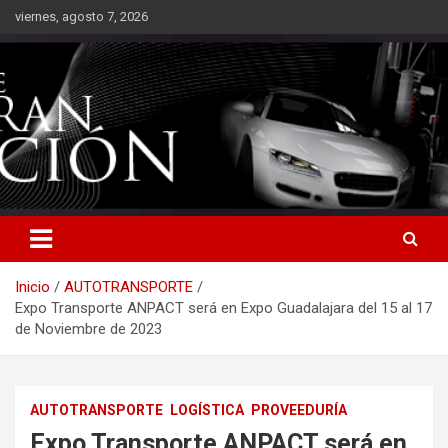
Saltar
viernes, agosto 7, 2026
al
contenido
Inicio
AUTOTRANSPORTE
Expo Transporte ANPACT será en Expo Guadalajara del 15 al 17
de Noviembre de 2023
AUTOTRANSPORTE
LOGÍSTICA
PROVEEDURÍA
Expo Transporte ANPACT será en