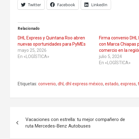
Twitter
Facebook
LinkedIn
Relacionado
DHL Express y Quintana Roo abren
Firma convenio DHL
nuevas oportunidades para PyMEs
con Marca Chiapas p
mayo 25, 2026
comercio en la regió
En «LOGÍSTICA»
julio 5, 2024
En «LOGÍSTICA»
Etiquetas:
convenio
,
dhl
,
dhl express méxico
,
estado
,
express
,
Navegación
Vacaciones con estrella: tu mejor compañero de
de
ruta Mercedes-Benz Autobuses
entradas