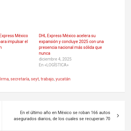
 Express México
DHL Express México acelera su
ara impulsar el
expansión y concluye 2025 con una
n
presencia nacional más sólida que
nunca
diciembre 4, 2025
En «LOGÍSTICA»
firma
,
secretaría
,
seyt
,
trabajo
,
yucatán
En el último año en México se roban 166 autos
asegurados diarios, de los cuales se recuperan 70