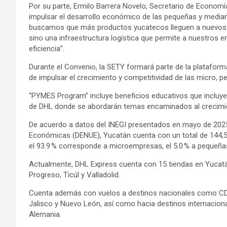
Por su parte, Ermilo Barrera Novelo, Secretario de Economí
impulsar el desarrollo económico de las pequeñas y median
buscamos que más productos yucatecos lleguen a nuevos 
sino una infraestructura logística que permite a nuestros
eficiencia”.
Durante el Convenio, la SETY formará parte de la platafor
de impulsar el crecimiento y competitividad de las micro, 
“PYMES Program” incluye beneficios educativos que incluye
de DHL donde se abordarán temas encaminados al crecim
De acuerdo a datos del INEGI presentados en mayo de 2025 
Económicas (DENUE), Yucatán cuenta con un total de 144,5
el 93.9 % corresponde a microempresas, el 5.0 % a pequeñas
Actualmente, DHL Express cuenta con 15 tiendas en Yucatán
Progreso, Ticúl y Valladolid.
Cuenta además con vuelos a destinos nacionales como CD
Jalisco y Nuevo León, así como hacia destinos internacio
Alemania.