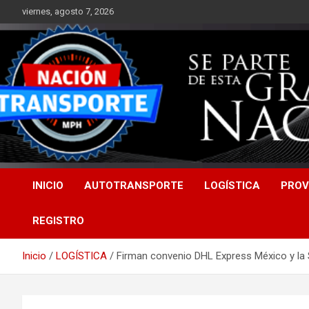
Saltar
viernes, agosto 7, 2026
al
contenido
INICIO
AUTOTRANSPORTE
LOGÍSTICA
PROV
REGISTRO
Inicio
LOGÍSTICA
Firman convenio DHL Express México y la