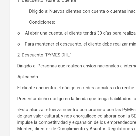
1. Descuento “Abre tu Cuenta”
· Dirigido a: Nuevos clientes con cuenta o cuentas inac
· Condiciones:
o Al abrir una cuenta, el cliente tendrá 30 días para realiz
o Para mantener el descuento, el cliente debe realizar mín
2. Descuento “PYMES DHL”
Dirigido a: Personas que realicen envíos nacionales e intern
Aplicación:
El cliente encuentra el código en redes sociales o lo recibe 
Presentar dicho código en la tienda que tenga habilitados l
«Esta alianza refuerza nuestro compromiso con las PyMEs
de gran valor cultural, y nos enorgullece colaborar con la 
impulse la competitividad y expansión de los emprendedo
Montes, director de Cumplimiento y Asuntos Regulatorios 